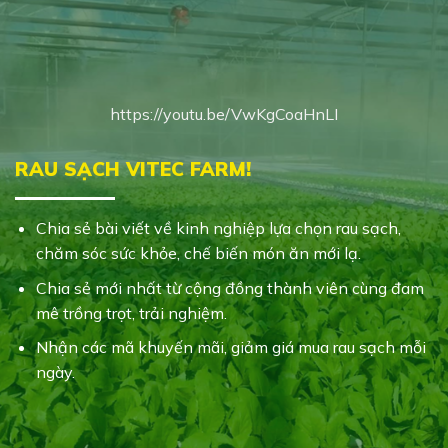
https://youtu.be/VwKgCoaHnLI
RAU SẠCH VITEC FARM!
Chia sẻ bài viết về kinh nghiệp lựa chọn rau sạch,
chăm sóc sức khỏe, chế biến món ăn mới lạ.
Chia sẻ mới nhất từ cộng đồng thành viên cùng đam
mê trồng trọt, trải nghiệm.
Nhận các mã khuyến mãi, giảm giá mua rau sạch mỗi
ngày.