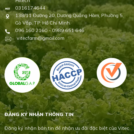
Hitech
0316174644
138/11 Đường 20, Dương Quảng Hàm, Phường 5,
Gò Vấp, TP. Hồ Chí Minh.
096 160 2160 - 0989 651 646
vitecfarm@gmail.com
ĐĂNG KÝ NHẬN THÔNG TIN
Đăng ký nhận bản tin để nhận ưu đãi đặc biệt của Vitec