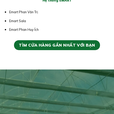
Hệ thống EMART
Emart Phan Văn Trị
Emart Sala
Emart Phan Huy Ích
TÌM CỬA HÀNG GẦN NHẤT VỚI BẠN