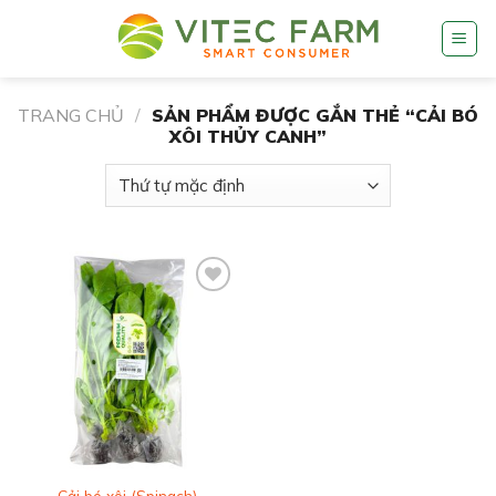
Skip
to
content
TRANG CHỦ
/
SẢN PHẨM ĐƯỢC GẮN THẺ “CẢI BÓ
XÔI THỦY CANH”
Add to
wishlist
Cải bó xôi (Spinach)