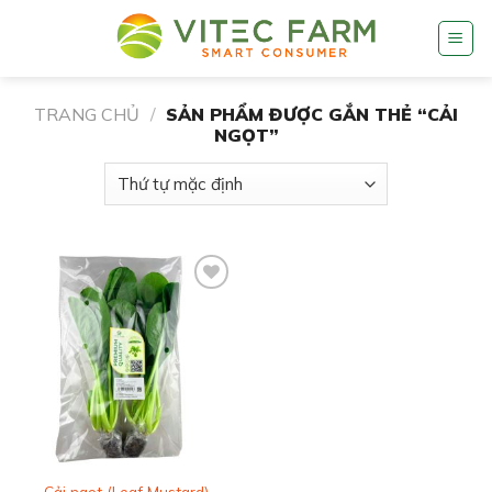
Skip
to
content
TRANG CHỦ
/
SẢN PHẨM ĐƯỢC GẮN THẺ “CẢI
NGỌT”
Add to
wishlist
Cải ngọt (Leaf Mustard)