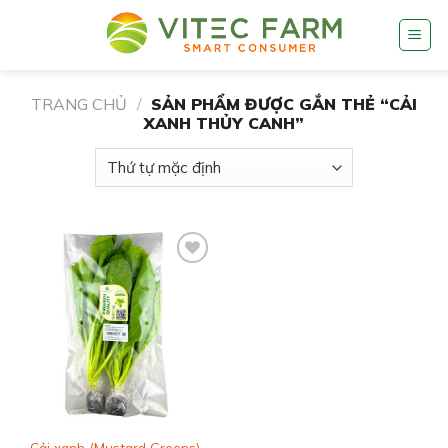
Skip
to
content
TRANG CHỦ
/
SẢN PHẨM ĐƯỢC GẮN THẺ “CẢI
XANH THỦY CANH”
Add to
wishlist
Cải xanh (Mustard Greens)