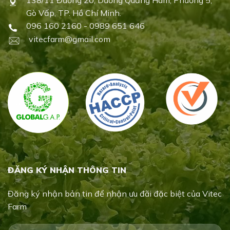
138/11 Đường 20, Dương Quảng Hàm, Phường 5,
Gò Vấp, TP. Hồ Chí Minh.
096 160 2160 - 0989 651 646
vitecfarm@gmail.com
ĐĂNG KÝ NHẬN THÔNG TIN
Đăng ký nhận bản tin để nhận ưu đãi đặc biệt của Vitec
Farm