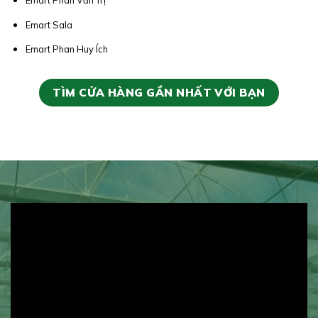
Emart Phan Văn Trị
Emart Sala
Emart Phan Huy Ích
TÌM CỬA HÀNG GẦN NHẤT VỚI BẠN