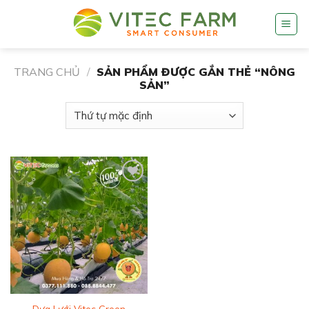
Skip
to
content
TRANG CHỦ
/
SẢN PHẨM ĐƯỢC GẮN THẺ “NÔNG
SẢN”
Add to
wishlist
Dưa Lưới Vitec Green