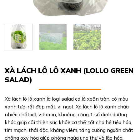
XÀ LÁCH LÔ LÔ XANH (LOLLO GREEN
SALAD)
Xà lách lô lô xanh là loại salad có lá xoăn tròn, có màu
xanh tươi rất đẹp mắt, vị ngọt. Xà lách lô lô xanh chứa
nhiều chất xơ, vitamin, khoáng, cùng 1 số dinh dưỡng
khác giúp cải thiện sức khỏe cơ thể: tốt cho hệ tiêu hóa,
tim mạch, thải độc, kháng viêm, tăng cường nguồn chất
chống oxy hóa giúp phòng ngừa ung thư và lão hóa.