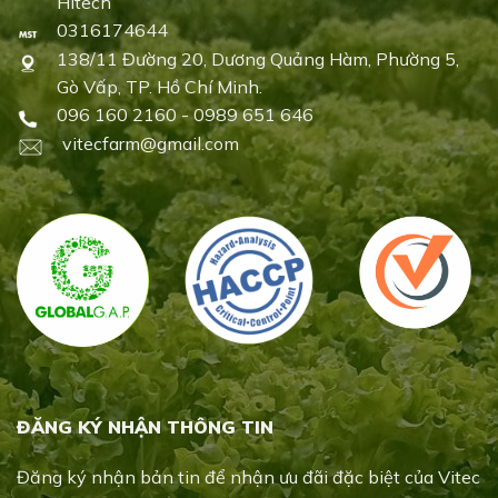
Hitech
0316174644
138/11 Đường 20, Dương Quảng Hàm, Phường 5,
Gò Vấp, TP. Hồ Chí Minh.
096 160 2160 - 0989 651 646
vitecfarm@gmail.com
ĐĂNG KÝ NHẬN THÔNG TIN
Đăng ký nhận bản tin để nhận ưu đãi đặc biệt của Vitec