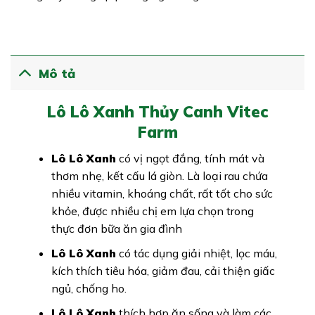
Mô tả
Lô Lô Xanh Thủy Canh Vitec
Farm
Lô Lô Xanh
có vị ngọt đắng, tính mát và
thơm nhẹ, kết cấu lá giòn. Là loại rau chứa
nhiều vitamin, khoáng chất, rất tốt cho sức
khỏe, được nhiều chị em lựa chọn trong
thực đơn bữa ăn gia đình
Lô Lô Xanh
có tác dụng giải nhiệt, lọc máu,
kích thích tiêu hóa, giảm đau, cải thiện giấc
ngủ, chống ho.
Lô Lô Xanh
thích hợp ăn sống và làm các