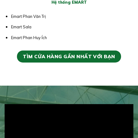
Hệ thống EMART
Emart Phan Văn Trị
Emart Sala
Emart Phan Huy Ích
TÌM CỬA HÀNG GẦN NHẤT VỚI BẠN