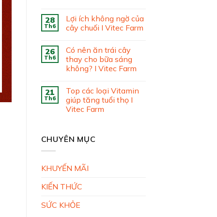
Lợi ích không ngờ của
28
Th6
cây chuối I Vitec Farm
Có nên ăn trái cây
26
Th6
thay cho bữa sáng
không? I Vitec Farm
Top các loại Vitamin
21
Th6
giúp tăng tuổi thọ I
Vitec Farm
CHUYÊN MỤC
KHUYẾN MÃI
KIẾN THỨC
SỨC KHỎE