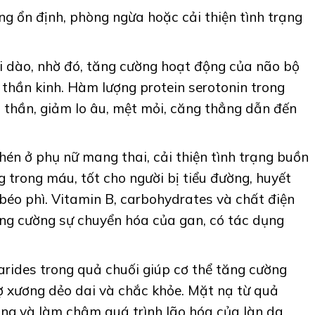
g ổn định, phòng ngừa hoặc cải thiện tình trạng
i dào, nhờ đó, tăng cường hoạt động của não bộ
thần kinh. Hàm lượng protein serotonin trong
h thần, giảm lo âu, mệt mỏi, căng thẳng dẫn đến
én ở phụ nữ mang thai, cải thiện tình trạng buồn
 trong máu, tốt cho người bị tiểu đường, huyết
béo phì. Vitamin B, carbohydrates và chất điện
ăng cường sự chuyển hóa của gan, có tác dụng
arides trong quả chuối giúp cơ thể tăng cường
rợ xương dẻo dai và chắc khỏe. Mặt nạ từ quả
ng và làm chậm quá trình lão hóa của làn da,