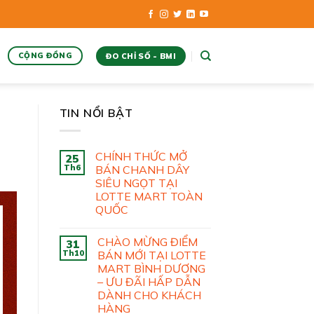
CỘNG ĐỒNG
ĐO CHỈ SỐ - BMI
TIN NỔI BẬT
CHÍNH THỨC MỞ
25
Th6
BÁN CHANH DÂY
SIÊU NGỌT TẠI
LOTTE MART TOÀN
QUỐC
CHÀO MỪNG ĐIỂM
31
Th10
BÁN MỚI TẠI LOTTE
MART BÌNH DƯƠNG
– ƯU ĐÃI HẤP DẪN
DÀNH CHO KHÁCH
HÀNG