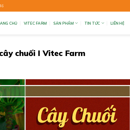
46
ANG CHỦ
VITEC FARM
SẢN PHẨM
TIN TỨC
LIÊN HỆ
cây chuối I Vitec Farm