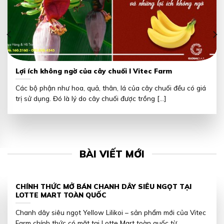
Lợi ích không ngờ của cây chuối I Vitec Farm
Các bộ phận như hoa, quả, thân, lá của cây chuối đều có giá
trị sử dụng. Đó là lý do cây chuối được trồng [...]
BÀI VIẾT MỚI
CHÍNH THỨC MỞ BÁN CHANH DÂY SIÊU NGỌT TẠI
LOTTE MART TOÀN QUỐC
Chanh dây siêu ngọt Yellow Lilikoi – sản phẩm mới của Vitec
Farm chính thức có mặt tại Lotte Mart toàn quốc từ