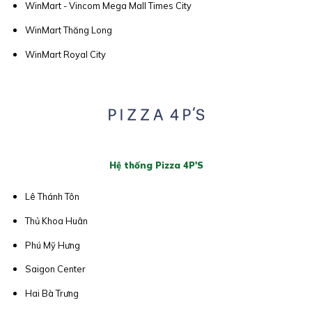
WinMart - Vincom Mega Mall Times City
WinMart Thăng Long
WinMart Royal City
Hệ thống Pizza 4P'S
Lê Thánh Tôn
Thủ Khoa Huân
Phú Mỹ Hưng
Saigon Center
Hai Bà Trưng