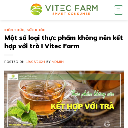
Skip
to
content
KIẾN THỨC
,
SỨC KHỎE
Một số loại thực phẩm không nên kết
hợp với trà I Vitec Farm
POSTED ON
19/06/2024
BY
ADMIN