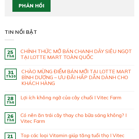
TIN NỔI BẬT
CHÍNH THỨC MỞ BÁN CHANH DÂY SIÊU NGỌT
25
Th6
TẠI LOTTE MART TOÀN QUỐC
CHÀO MỪNG ĐIỂM BÁN MỚI TẠI LOTTE MART
31
Th10
BÌNH DƯƠNG – ƯU ĐÃI HẤP DẪN DÀNH CHO
KHÁCH HÀNG
Lợi ích không ngờ của cây chuối I Vitec Farm
28
Th6
Có nên ăn trái cây thay cho bữa sáng không? I
26
Th6
Vitec Farm
Top các loại Vitamin giúp tăng tuổi thọ I Vitec
21