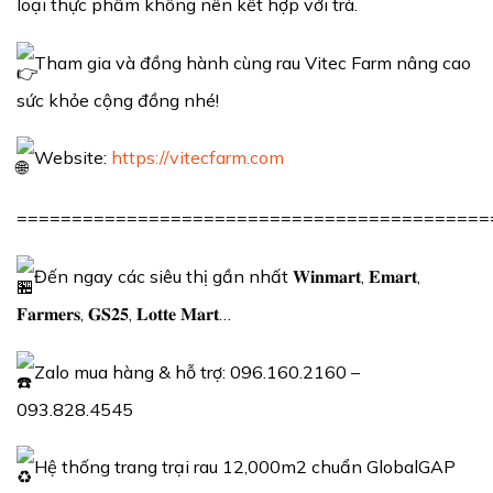
loại thực phẩm không nên kết hợp với trà.
Tham gia và đồng hành cùng rau Vitec Farm nâng cao
sức khỏe cộng đồng nhé!
Website:
https://vitecfarm.com
===========================================
Đến ngay các siêu thị gần nhất 𝐖𝐢𝐧𝐦𝐚𝐫𝐭, 𝐄𝐦𝐚𝐫𝐭,
𝐅𝐚𝐫𝐦𝐞𝐫𝐬, 𝐆𝐒𝟐𝟓, 𝐋𝐨𝐭𝐭𝐞 𝐌𝐚𝐫𝐭…
Zalo mua hàng & hỗ trợ: 096.160.2160 –
093.828.4545
Hệ thống trang trại rau 12,000m2 chuẩn GlobalGAP