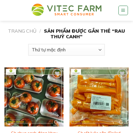
Skip
to
content
TRANG CHỦ
/
SẢN PHẨM ĐƯỢC GẮN THẺ “RAU
THUỶ CANH”
Add to
Add to
wishlist
wishlist
Cà rốt luộc sẵn (Boiled
Cà chua sạch đóng khay