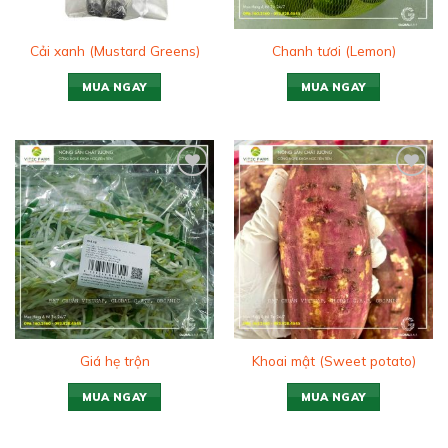
Cải xanh (Mustard Greens)
Chanh tươi (Lemon)
MUA NGAY
MUA NGAY
Add to
Add to
wishlist
wishlist
Giá hẹ trộn
Khoai mật (Sweet potato)
MUA NGAY
MUA NGAY