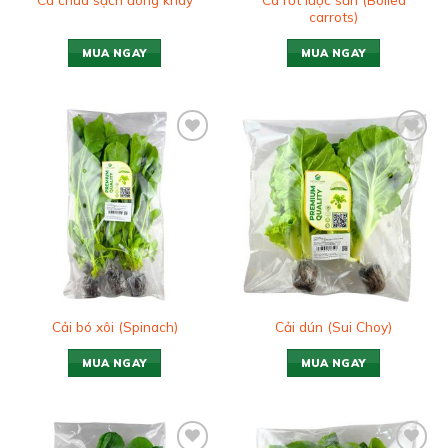
carrots)
MUA NGAY
MUA NGAY
Add to
Add to
wishlist
wishlist
Cải bó xôi (Spinach)
Cải dún (Sui Choy)
MUA NGAY
MUA NGAY