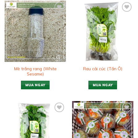
Add to
Add to
wishlist
wishlist
Mè trắng rang (White
Rau cải cúc (Tần Ô)
Sesame)
MUA NGAY
MUA NGAY
Add to
Add to
wishlist
wishlist