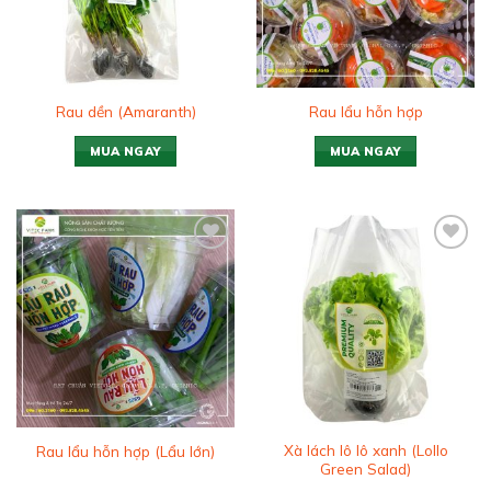
Rau dền (Amaranth)
Rau lẩu hỗn hợp
MUA NGAY
MUA NGAY
Add to
Add to
wishlist
wishlist
Xà lách lô lô xanh (Lollo
Rau lẩu hỗn hợp (Lẩu lớn)
Green Salad)