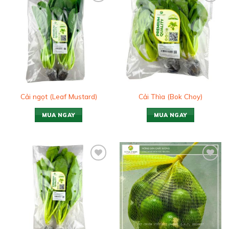
Add to
Add to
wishlist
wishlist
Cải ngọt (Leaf Mustard)
Cải Thìa (Bok Choy)
MUA NGAY
MUA NGAY
Add to
Add to
wishlist
wishlist