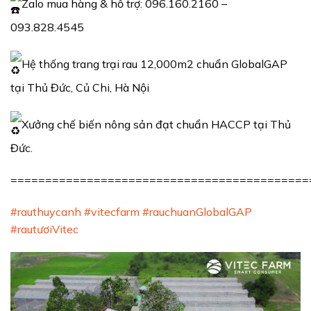
Zalo mua hàng & hỗ trợ: 096.160.2160 –
093.828.4545
Hệ thống trang trại rau 12,000m2 chuẩn GlobalGAP
tại Thủ Đức, Củ Chi, Hà Nội
Xưởng chế biến nông sản đạt chuẩn HACCP tại Thủ
Đức.
===========================================
#rauthuycanh
#vitecfarm
#rauchuanGlobalGAP
#rautươiVitec