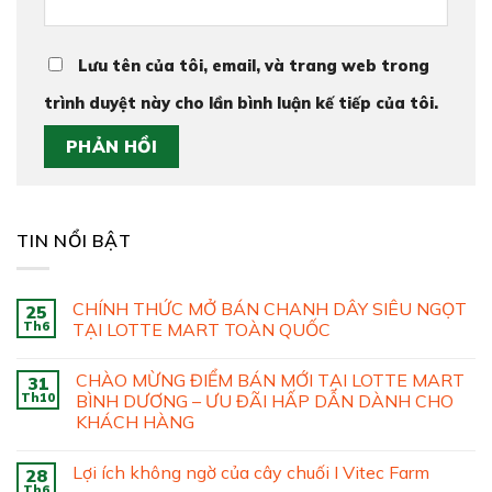
Lưu tên của tôi, email, và trang web trong
trình duyệt này cho lần bình luận kế tiếp của tôi.
TIN NỔI BẬT
CHÍNH THỨC MỞ BÁN CHANH DÂY SIÊU NGỌT
25
Th6
TẠI LOTTE MART TOÀN QUỐC
CHÀO MỪNG ĐIỂM BÁN MỚI TẠI LOTTE MART
31
Th10
BÌNH DƯƠNG – ƯU ĐÃI HẤP DẪN DÀNH CHO
KHÁCH HÀNG
Lợi ích không ngờ của cây chuối I Vitec Farm
28
Th6