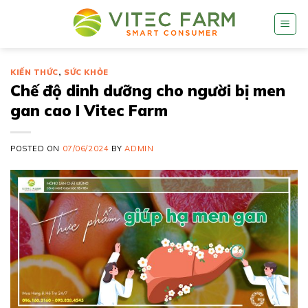
Skip
to
content
KIẾN THỨC
,
SỨC KHỎE
Chế độ dinh dưỡng cho người bị men
gan cao I Vitec Farm
POSTED ON
07/06/2024
BY
ADMIN