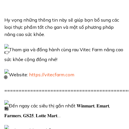
Hy vọng những thông tin này sẽ giúp bạn bổ sung các
loại thực phẩm tốt cho gan và một số phương pháp
nâng cao sức khỏe.
Tham gia và đồng hành cùng rau Vitec Farm nâng cao
sức khỏe cộng đồng nhé!
Website:
https://vitecfarm.com
===========================================
Đến ngay các siêu thị gần nhất 𝐖𝐢𝐧𝐦𝐚𝐫𝐭, 𝐄𝐦𝐚𝐫𝐭,
𝐅𝐚𝐫𝐦𝐞𝐫𝐬, 𝐆𝐒𝟐𝟓, 𝐋𝐨𝐭𝐭𝐞 𝐌𝐚𝐫𝐭…