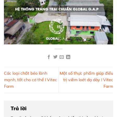
Các loại chất béo lành
Một số thực phẩm giúp điều
mạnh, tốt cho cơ thể I Vitec
trị viêm loét dạ dày I Vitec
Farm
Farm
Trả lời