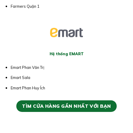
Farmers Quận 1
Hệ thống EMART
Emart Phan Văn Trị
Emart Sala
Emart Phan Huy Ích
TÌM CỬA HÀNG GẦN NHẤT VỚI BẠN