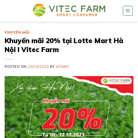
Skip
to
content
KHUYẾN MÃI
Khuyến mãi 20% tại Lotte Mart Hà
Nội I Vitec Farm
POSTED ON
10/10/2023
BY
ADMIN