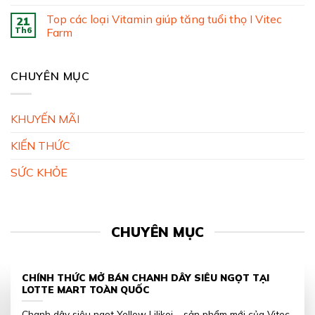
Top các loại Vitamin giúp tăng tuổi thọ I Vitec
21
Th6
Farm
CHUYÊN MỤC
KHUYẾN MÃI
KIẾN THỨC
SỨC KHỎE
CHUYÊN MỤC
CHÍNH THỨC MỞ BÁN CHANH DÂY SIÊU NGỌT TẠI
LOTTE MART TOÀN QUỐC
Chanh dây siêu ngọt Yellow Lilikoi – sản phẩm mới của Vitec