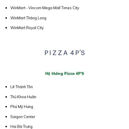
WinMart - Vincom Mega Mall Times City
WinMart Thăng Long
WinMart Royal City
Hệ thống Pizza 4P'S
Lê Thánh Tôn
Thủ Khoa Huân
Phú Mỹ Hưng
Saigon Center
Hai Bà Trưng