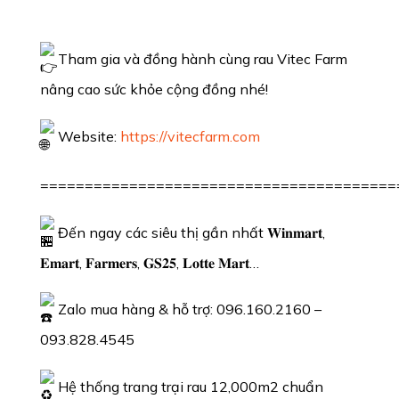
Tham gia và đồng hành cùng rau Vitec Farm
nâng cao sức khỏe cộng đồng nhé!
Website:
https://vitecfarm.com
========================================
Đến ngay các siêu thị gần nhất 𝐖𝐢𝐧𝐦𝐚𝐫𝐭,
𝐄𝐦𝐚𝐫𝐭, 𝐅𝐚𝐫𝐦𝐞𝐫𝐬, 𝐆𝐒𝟐𝟓, 𝐋𝐨𝐭𝐭𝐞 𝐌𝐚𝐫𝐭…
Zalo mua hàng & hỗ trợ: 096.160.2160 –
093.828.4545
Hệ thống trang trại rau 12,000m2 chuẩn