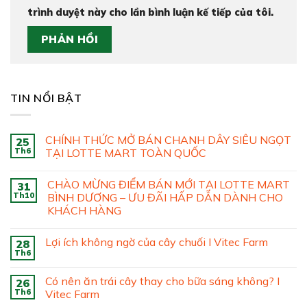
trình duyệt này cho lần bình luận kế tiếp của tôi.
TIN NỔI BẬT
CHÍNH THỨC MỞ BÁN CHANH DÂY SIÊU NGỌT
25
Th6
TẠI LOTTE MART TOÀN QUỐC
CHÀO MỪNG ĐIỂM BÁN MỚI TẠI LOTTE MART
31
Th10
BÌNH DƯƠNG – ƯU ĐÃI HẤP DẪN DÀNH CHO
KHÁCH HÀNG
Lợi ích không ngờ của cây chuối I Vitec Farm
28
Th6
Có nên ăn trái cây thay cho bữa sáng không? I
26
Th6
Vitec Farm