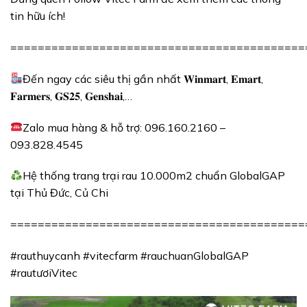
tin hữu ích!
===========================================
Đến ngay các siêu thị gần nhất 𝐖𝐢𝐧𝐦𝐚𝐫𝐭, 𝐄𝐦𝐚𝐫𝐭,
𝐅𝐚𝐫𝐦𝐞𝐫𝐬, 𝐆𝐒𝟐𝟓, 𝐆𝐞𝐧𝐬𝐡𝐚𝐢,…
Zalo mua hàng & hỗ trợ: 096.160.2160 –
093.828.4545
Hệ thống trang trại rau
10.000m2
chuẩn GlobalGAP
tại Thủ Đức, Củ Chi
===========================================
#rauthuycanh #vitecfarm #rauchuanGlobalGAP
#rautươiVitec