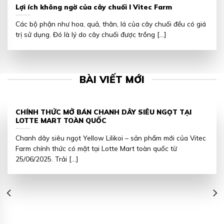
Lợi ích không ngờ của cây chuối I Vitec Farm
Các bộ phận như hoa, quả, thân, lá của cây chuối đều có giá
trị sử dụng. Đó là lý do cây chuối được trồng [...]
BÀI VIẾT MỚI
CHÍNH THỨC MỞ BÁN CHANH DÂY SIÊU NGỌT TẠI
LOTTE MART TOÀN QUỐC
Chanh dây siêu ngọt Yellow Lilikoi – sản phẩm mới của Vitec
Farm chính thức có mặt tại Lotte Mart toàn quốc từ
25/06/2025. Trải [...]