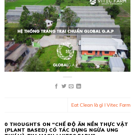
Eat Clean là gì I Vitec Farm
0 THOUGHTS ON “
CHẾ ĐỘ ĂN NỀN THỰC VẬT
(PLANT BASED) CÓ TÁC DỤNG NGỪA UNG