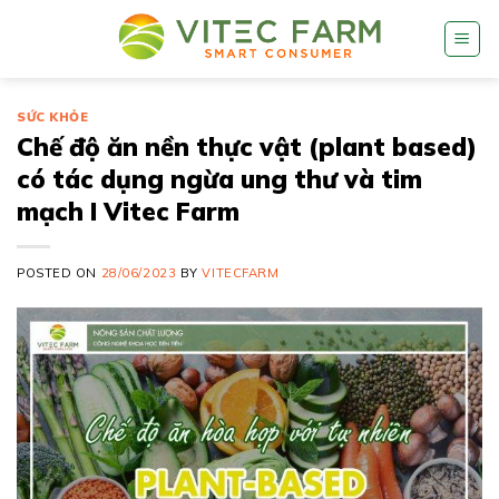
Skip
to
content
SỨC KHỎE
Chế độ ăn nền thực vật (plant based)
có tác dụng ngừa ung thư và tim
mạch I Vitec Farm
POSTED ON
28/06/2023
BY
VITECFARM