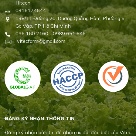
Hitech
0316174644
138/11 Đường 20, Dương Quảng Hàm, Phường 5,
Gò Vấp, TP. Hồ Chí Minh.
096 160 2160 - 0989 651 646
vitecfarm@gmail.com
ĐĂNG KÝ NHẬN THÔNG TIN
Đăng ký nhận bản tin để nhận ưu đãi đặc biệt của Vitec