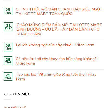
CHÍNH THỨC MỞ BÁN CHANH DÂY SIÊU NGỌT
25
Th6
TẠI LOTTE MART TOÀN QUỐC
CHÀO MỪNG ĐIỂM BÁN MỚI TẠI LOTTE MART
31
Th10
BÌNH DƯƠNG – ƯU ĐÃI HẤP DẪN DÀNH CHO
KHÁCH HÀNG
Lợi ích không ngờ của cây chuối I Vitec Farm
28
Th6
Có nên ăn trái cây thay cho bữa sáng không? I
26
Th6
Vitec Farm
Top các loại Vitamin giúp tăng tuổi thọ I Vitec
21
Th6
Farm
CHUYÊN MỤC