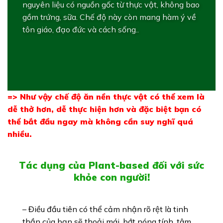
nguyên liệu có nguồn gốc từ thực vật, không bao
gồm trứng, sữa. Chế độ này còn mang hàm ý về
tôn giáo, đạo đức và cách sống..
=> Như vậy chế độ ăn nền thực vật có thể xem là
dễ thở hơn, dễ thực hiện hơn và đặc biệt bạn có
thể bắt đầu ngay mà không cần suy nghĩ quá
nhiều.
Tác dụng của Plant-based đối với sức
khỏe con người!
– Điều đầu tiên có thể cảm nhận rõ rệt là tinh
thần của bạn sẽ thoải mái, bớt nóng tính, tâm