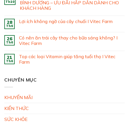
Th10
BÌNH DƯƠNG – ƯU ĐÃI HẤP DẪN DÀNH CHO
KHÁCH HÀNG
Lợi ích không ngờ của cây chuối I Vitec Farm
28
Th6
Có nên ăn trái cây thay cho bữa sáng không? I
26
Th6
Vitec Farm
Top các loại Vitamin giúp tăng tuổi thọ I Vitec
21
Th6
Farm
CHUYÊN MỤC
KHUYẾN MÃI
KIẾN THỨC
SỨC KHỎE