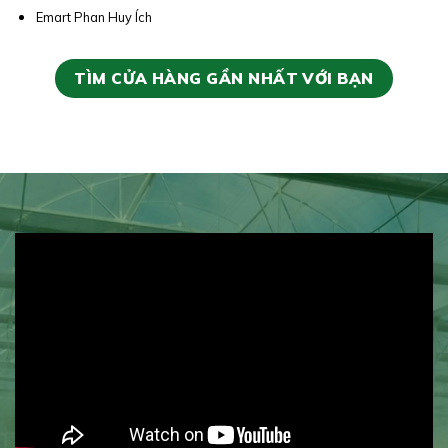
Emart Phan Huy Ích
TÌM CỬA HÀNG GẦN NHẤT VỚI BẠN