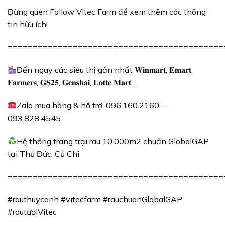
Đừng quên Follow Vitec Farm để xem thêm các thông
tin hữu ích!
===========================================
Đến ngay các siêu thị gần nhất 𝐖𝐢𝐧𝐦𝐚𝐫𝐭, 𝐄𝐦𝐚𝐫𝐭,
𝐅𝐚𝐫𝐦𝐞𝐫𝐬, 𝐆𝐒𝟐𝟓, 𝐆𝐞𝐧𝐬𝐡𝐚𝐢, 𝐋𝐨𝐭𝐭𝐞 𝐌𝐚𝐫𝐭…
Zalo mua hàng & hỗ trợ: 096.160.2160 –
093.828.4545
Hệ thống trang trại rau
10.000m2
chuẩn GlobalGAP
tại Thủ Đức, Củ Chi
===========================================
#rauthuycanh #vitecfarm #rauchuanGlobalGAP
#rautươiVitec