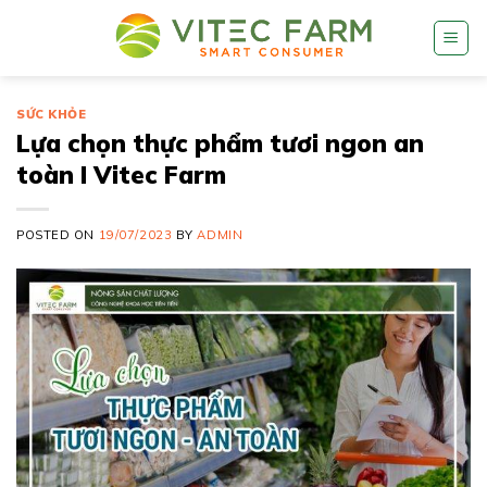
Skip
to
content
SỨC KHỎE
Lựa chọn thực phẩm tươi ngon an
toàn I Vitec Farm
POSTED ON
19/07/2023
BY
ADMIN