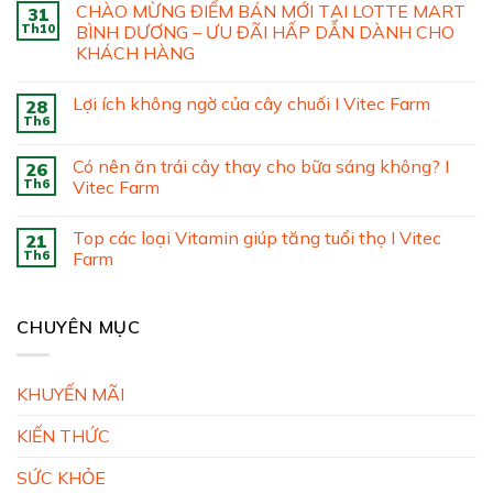
CHÀO MỪNG ĐIỂM BÁN MỚI TẠI LOTTE MART
31
Th10
BÌNH DƯƠNG – ƯU ĐÃI HẤP DẪN DÀNH CHO
KHÁCH HÀNG
Lợi ích không ngờ của cây chuối I Vitec Farm
28
Th6
Có nên ăn trái cây thay cho bữa sáng không? I
26
Th6
Vitec Farm
Top các loại Vitamin giúp tăng tuổi thọ I Vitec
21
Th6
Farm
CHUYÊN MỤC
KHUYẾN MÃI
KIẾN THỨC
SỨC KHỎE