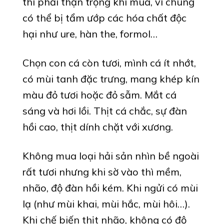
thì phải thận trọng khi mua, vì chúng
có thể bị tẩm ướp các hóa chất độc
hại như ure, hàn the, formol…
Chọn con cá còn tươi, mình cá ít nhớt,
có mùi tanh đặc trưng, mang khép kín
màu đỏ tươi hoặc đỏ sẫm. Mắt cá
sáng và hơi lồi. Thịt cá chắc, sự đàn
hồi cao, thịt dính chặt với xương.
Không mua loại hải sản nhìn bề ngoài
rất tươi nhưng khi sờ vào thì mềm,
nhão, độ đàn hồi kém. Khi ngửi có mùi
lạ (như mùi khai, mùi hắc, mùi hôi…).
Khi chế biến thịt nhão, không có độ