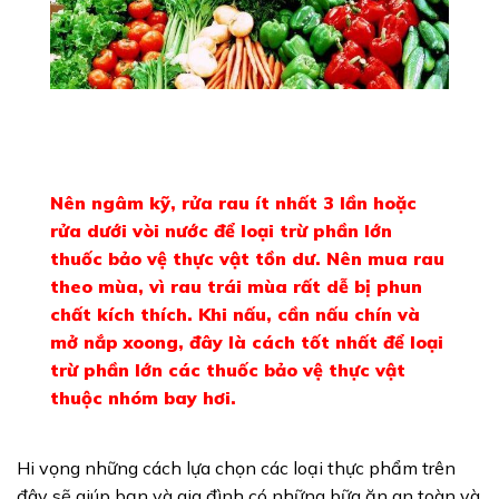
Nên ngâm kỹ, rửa rau ít nhất 3 lần hoặc
rửa dưới vòi nước để loại trừ phần lớn
thuốc bảo vệ thực vật tồn dư. Nên mua rau
theo mùa, vì rau trái mùa rất dễ bị phun
chất kích thích. Khi nấu, cần nấu chín và
mở nắp xoong, đây là cách tốt nhất để loại
trừ phần lớn các thuốc bảo vệ thực vật
thuộc nhóm bay hơi.
Hi vọng những cách lựa chọn các loại thực phẩm trên
đây sẽ giúp bạn và gia đình có những bữa ăn an toàn và