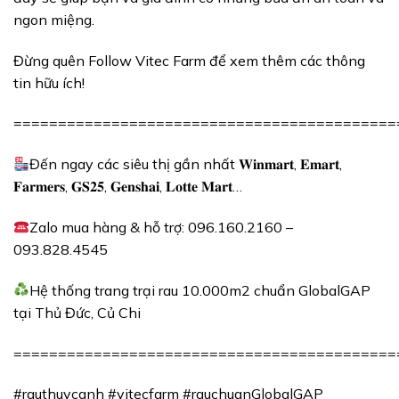
ngon miệng.
Đừng quên Follow Vitec Farm để xem thêm các thông
tin hữu ích!
===========================================
Đến ngay các siêu thị gần nhất 𝐖𝐢𝐧𝐦𝐚𝐫𝐭, 𝐄𝐦𝐚𝐫𝐭,
𝐅𝐚𝐫𝐦𝐞𝐫𝐬, 𝐆𝐒𝟐𝟓, 𝐆𝐞𝐧𝐬𝐡𝐚𝐢, 𝐋𝐨𝐭𝐭𝐞 𝐌𝐚𝐫𝐭…
Zalo mua hàng & hỗ trợ: 096.160.2160 –
093.828.4545
Hệ thống trang trại rau
10.000m2
chuẩn GlobalGAP
tại Thủ Đức, Củ Chi
===========================================
#rauthuycanh #vitecfarm #rauchuanGlobalGAP