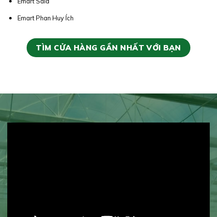
Emart Sala
Emart Phan Huy Ích
TÌM CỬA HÀNG GẦN NHẤT VỚI BẠN