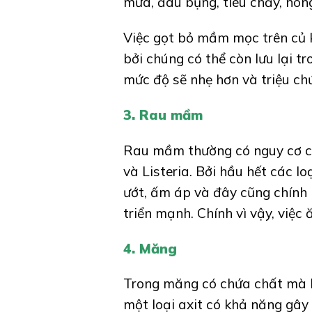
mửa, đau bụng, tiêu chảy, nón
Việc gọt bỏ mầm mọc trên củ k
bởi chúng có thể còn lưu lại t
mức độ sẽ nhẹ hơn và triệu ch
3. Rau mầm
Rau mầm thường có nguy cơ cao
và Listeria. Bởi hầu hết các 
ướt, ấm áp và đây cũng chính 
triển mạnh. Chính vì vậy, việ
4. Măng
Trong măng có chứa chất mà kh
một loại axit có khả năng gây