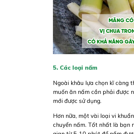
5. Các loại nấm
Ngoài khâu lựa chọn kĩ càng th
muốn ăn nấm cần phải được nấ
mới được sử dụng.
Hơn nữa, một vài loại vi khuẩ
chuyển nấm. Tốt nhất là bạn n
gian từ 5-10 phút để nấm đượ