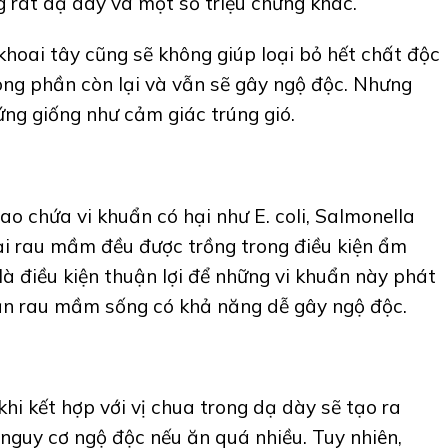
g rát dạ dày và một số triệu chứng khác.
hoai tây cũng sẽ không giúp loại bỏ hết chất độc
rong phần còn lại và vẫn sẽ gây ngộ độc. Nhưng
ứng giống như cảm giác trúng gió.
 chứa vi khuẩn có hại như E. coli, Salmonella
loại rau mầm đều được trồng trong điều kiện ẩm
là điều kiện thuận lợi để những vi khuẩn này phát
c ăn rau mầm sống có khả năng dễ gây ngộ độc.
i kết hợp với vị chua trong dạ dày sẽ tạo ra
 nguy cơ ngộ độc nếu ăn quá nhiều. Tuy nhiên,