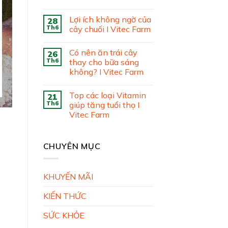
Lợi ích không ngờ của
28
Th6
cây chuối I Vitec Farm
Có nên ăn trái cây
26
Th6
thay cho bữa sáng
không? I Vitec Farm
Top các loại Vitamin
21
Th6
giúp tăng tuổi thọ I
Vitec Farm
CHUYÊN MỤC
KHUYẾN MÃI
KIẾN THỨC
SỨC KHỎE