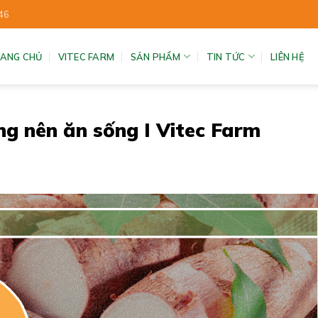
46
ANG CHỦ
VITEC FARM
SẢN PHẨM
TIN TỨC
LIÊN HỆ
ng nên ăn sống I Vitec Farm