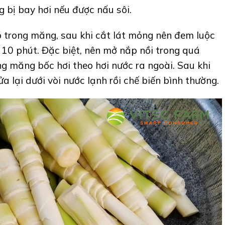
 bị bay hơi nếu được nấu sôi.
ó trong măng, sau khi cắt lát mỏng nên đem luộc
 10 phút. Đặc biệt, nên mở nắp nồi trong quá
ng măng bốc hơi theo hơi nước ra ngoài. Sau khi
a lại dưới vòi nước lạnh rồi chế biến bình thường.