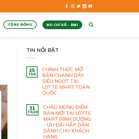
CỘNG ĐỒNG
ĐO CHỈ SỐ - BMI
TIN NỔI BẬT
CHÍNH THỨC MỞ
25
Th6
BÁN CHANH DÂY
SIÊU NGỌT TẠI
LOTTE MART TOÀN
QUỐC
CHÀO MỪNG ĐIỂM
31
Th10
BÁN MỚI TẠI LOTTE
MART BÌNH DƯƠNG
– ƯU ĐÃI HẤP DẪN
DÀNH CHO KHÁCH
HÀNG