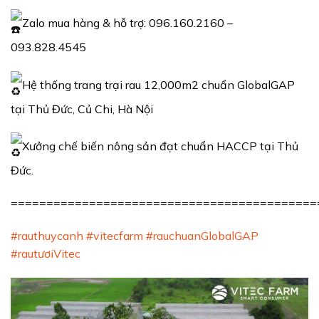
Zalo mua hàng & hỗ trợ: 096.160.2160 –
093.828.4545
Hệ thống trang trại rau 12,000m2 chuẩn GlobalGAP
tại Thủ Đức, Củ Chi, Hà Nội
Xưởng chế biến nông sản đạt chuẩn HACCP tại Thủ
Đức.
===========================================
#rauthuycanh
#vitecfarm
#rauchuanGlobalGAP
#rautươiVitec