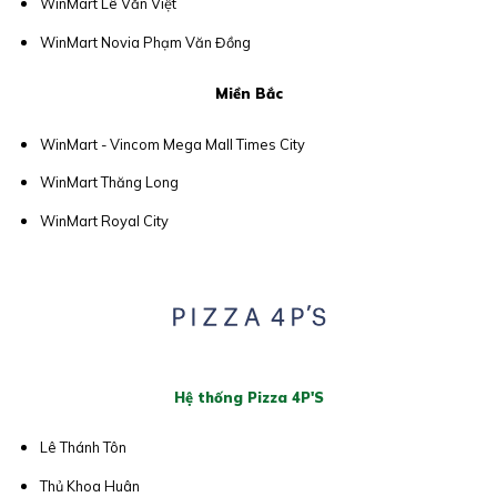
WinMart Lê Văn Việt
WinMart Novia Phạm Văn Đồng
Miền Bắc
WinMart - Vincom Mega Mall Times City
WinMart Thăng Long
WinMart Royal City
Hệ thống Pizza 4P'S
Lê Thánh Tôn
Thủ Khoa Huân