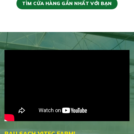
TÌM CỬA HÀNG GẦN NHẤT VỚI BẠN
RAU SẠCH VITEC FARM!