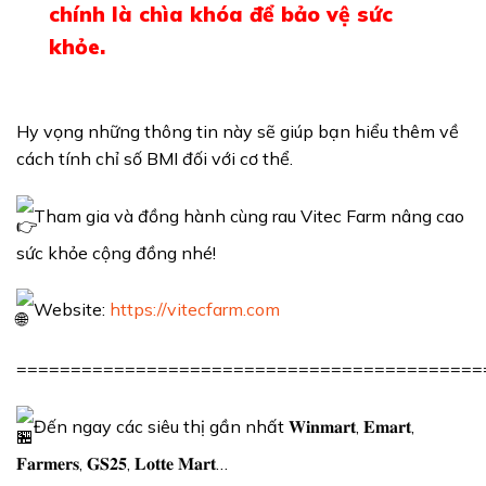
chính là chìa khóa để bảo vệ sức
khỏe.
Hy vọng những thông tin này sẽ giúp bạn hiểu thêm về
cách tính chỉ số BMI đối với cơ thể.
Tham gia và đồng hành cùng rau Vitec Farm nâng cao
sức khỏe cộng đồng nhé!
Website:
https://vitecfarm.com
===========================================
Đến ngay các siêu thị gần nhất 𝐖𝐢𝐧𝐦𝐚𝐫𝐭, 𝐄𝐦𝐚𝐫𝐭,
𝐅𝐚𝐫𝐦𝐞𝐫𝐬, 𝐆𝐒𝟐𝟓, 𝐋𝐨𝐭𝐭𝐞 𝐌𝐚𝐫𝐭…