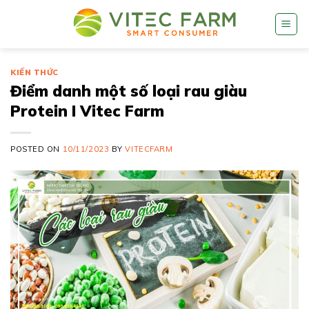
Skip
to
content
KIẾN THỨC
Điểm danh một số loại rau giàu
Protein I Vitec Farm
POSTED ON
10/11/2023
BY
VITECFARM