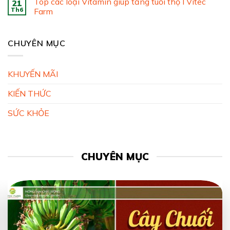
Top các loại Vitamin giúp tăng tuổi thọ I Vitec
21
Th6
Farm
CHUYÊN MỤC
KHUYẾN MÃI
KIẾN THỨC
SỨC KHỎE
CHUYÊN MỤC