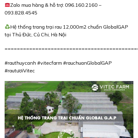
Zalo mua hàng & hỗ trợ: 096.160.2160 –
093.828.4545
Hệ thống trang trại rau 12,000m2 chuẩn GlobalGAP
tại Thủ Đức, Củ Chi, Hà Nội
===========================================
#rauthuycanh #vitecfarm #rauchuanGlobalGAP
#rautươiVitec