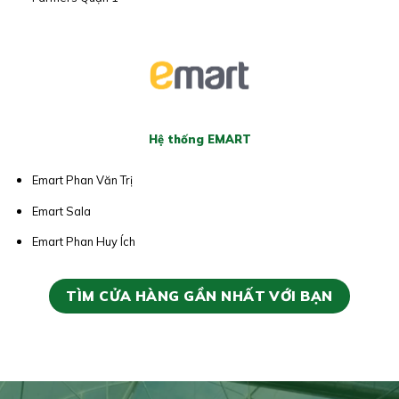
Hệ thống EMART
Emart Phan Văn Trị
Emart Sala
Emart Phan Huy Ích
TÌM CỬA HÀNG GẦN NHẤT VỚI BẠN