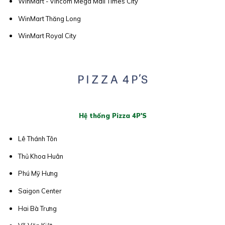
WinMart - Vincom Mega Mall Times City
WinMart Thăng Long
WinMart Royal City
Hệ thống Pizza 4P'S
Lê Thánh Tôn
Thủ Khoa Huân
Phú Mỹ Hưng
Saigon Center
Hai Bà Trưng