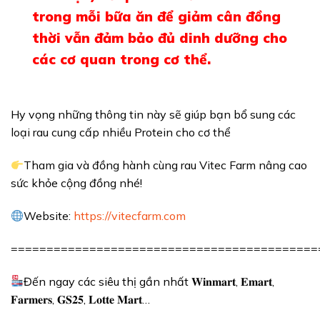
trong mỗi bữa ăn để giảm cân đồng
thời vẫn đảm bảo đủ dinh dưỡng cho
các cơ quan trong cơ thể.
Hy vọng những thông tin này sẽ giúp bạn bổ sung các
loại rau cung cấp nhiều Protein cho cơ thể
Tham gia và đồng hành cùng rau Vitec Farm nâng cao
sức khỏe cộng đồng nhé!
Website:
https://vitecfarm.com
===========================================
Đến ngay các siêu thị gần nhất 𝐖𝐢𝐧𝐦𝐚𝐫𝐭, 𝐄𝐦𝐚𝐫𝐭,
𝐅𝐚𝐫𝐦𝐞𝐫𝐬, 𝐆𝐒𝟐𝟓, 𝐋𝐨𝐭𝐭𝐞 𝐌𝐚𝐫𝐭…