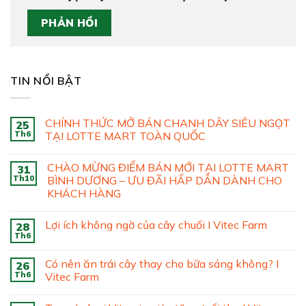
TIN NỔI BẬT
CHÍNH THỨC MỞ BÁN CHANH DÂY SIÊU NGỌT
25
Th6
TẠI LOTTE MART TOÀN QUỐC
CHÀO MỪNG ĐIỂM BÁN MỚI TẠI LOTTE MART
31
Th10
BÌNH DƯƠNG – ƯU ĐÃI HẤP DẪN DÀNH CHO
KHÁCH HÀNG
Lợi ích không ngờ của cây chuối I Vitec Farm
28
Th6
Có nên ăn trái cây thay cho bữa sáng không? I
26
Th6
Vitec Farm