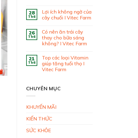
Lợi ích không ngờ của
28
Th6
cây chuối I Vitec Farm
Có nên ăn trái cây
26
Th6
thay cho bữa sáng
không? I Vitec Farm
Top các loại Vitamin
21
Th6
giúp tăng tuổi thọ I
Vitec Farm
CHUYÊN MỤC
KHUYẾN MÃI
KIẾN THỨC
SỨC KHỎE