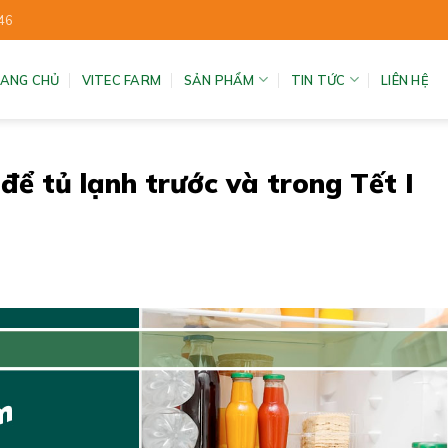
46
ANG CHỦ
VITEC FARM
SẢN PHẨM
TIN TỨC
LIÊN HỆ
ể tủ lạnh trước và trong Tết I