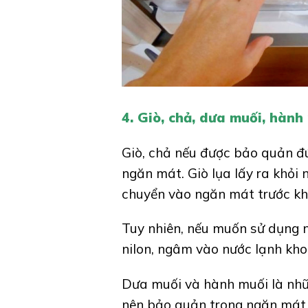
4. Giò, chả, dưa muối, hành
Giò, chả nếu được bảo quản đú
ngăn mát. Giò lụa lấy ra khỏi
chuyển vào ngăn mát trước khi
Tuy nhiên, nếu muốn sử dụng n
nilon, ngâm vào nước lạnh kho
Dưa muối và hành muối là nhữ
nên bảo quản trong ngăn mát 