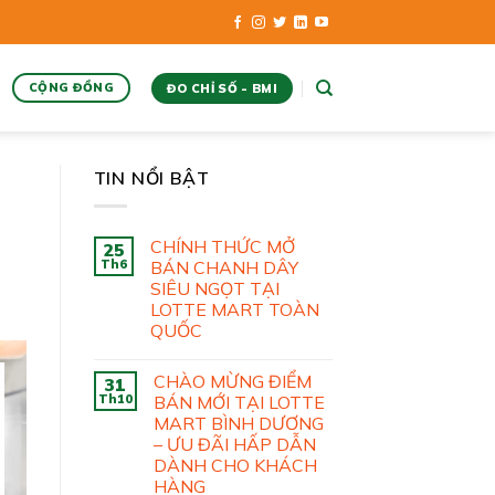
CỘNG ĐỒNG
ĐO CHỈ SỐ - BMI
TIN NỔI BẬT
CHÍNH THỨC MỞ
25
Th6
BÁN CHANH DÂY
SIÊU NGỌT TẠI
LOTTE MART TOÀN
QUỐC
CHÀO MỪNG ĐIỂM
31
Th10
BÁN MỚI TẠI LOTTE
MART BÌNH DƯƠNG
– ƯU ĐÃI HẤP DẪN
DÀNH CHO KHÁCH
HÀNG