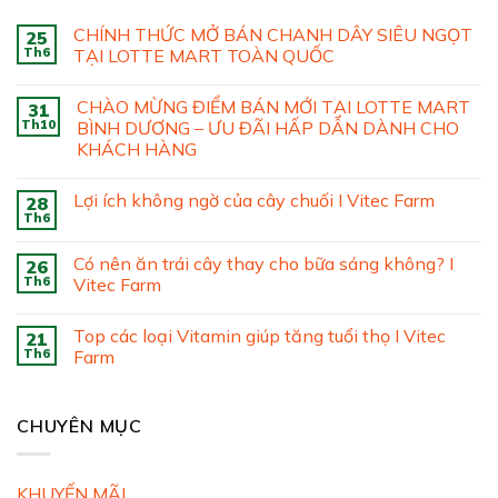
CHÍNH THỨC MỞ BÁN CHANH DÂY SIÊU NGỌT
25
Th6
TẠI LOTTE MART TOÀN QUỐC
CHÀO MỪNG ĐIỂM BÁN MỚI TẠI LOTTE MART
31
Th10
BÌNH DƯƠNG – ƯU ĐÃI HẤP DẪN DÀNH CHO
KHÁCH HÀNG
Lợi ích không ngờ của cây chuối I Vitec Farm
28
Th6
Có nên ăn trái cây thay cho bữa sáng không? I
26
Th6
Vitec Farm
Top các loại Vitamin giúp tăng tuổi thọ I Vitec
21
Th6
Farm
CHUYÊN MỤC
KHUYẾN MÃI