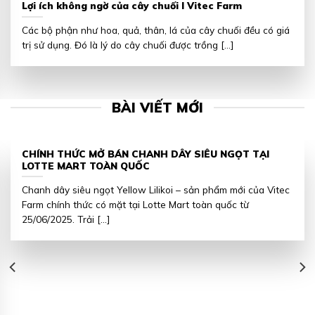
Lợi ích không ngờ của cây chuối I Vitec Farm
Các bộ phận như hoa, quả, thân, lá của cây chuối đều có giá
trị sử dụng. Đó là lý do cây chuối được trồng [...]
BÀI VIẾT MỚI
CHÍNH THỨC MỞ BÁN CHANH DÂY SIÊU NGỌT TẠI
LOTTE MART TOÀN QUỐC
Chanh dây siêu ngọt Yellow Lilikoi – sản phẩm mới của Vitec
Farm chính thức có mặt tại Lotte Mart toàn quốc từ
25/06/2025. Trải [...]