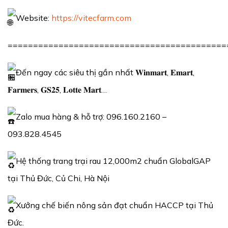
Website:
https://vitecfarm.com
===========================================
Đến ngay các siêu thị gần nhất 𝐖𝐢𝐧𝐦𝐚𝐫𝐭, 𝐄𝐦𝐚𝐫𝐭,
𝐅𝐚𝐫𝐦𝐞𝐫𝐬, 𝐆𝐒𝟐𝟓, 𝐋𝐨𝐭𝐭𝐞 𝐌𝐚𝐫𝐭…
Zalo mua hàng & hỗ trợ: 096.160.2160 –
093.828.4545
Hệ thống trang trại rau 12,000m2 chuẩn GlobalGAP
tại Thủ Đức, Củ Chi, Hà Nội
Xưởng chế biến nông sản đạt chuẩn HACCP tại Thủ
Đức.