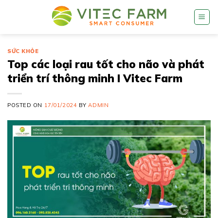
Skip
to
content
SỨC KHỎE
Top các loại rau tốt cho não và phát
triển trí thông minh I Vitec Farm
POSTED ON
17/01/2024
BY
ADMIN