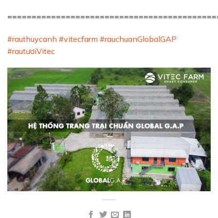
===========================================
#rauthuycanh
#vitecfarm
#rauchuanGlobalGAP
#rautươiVitec