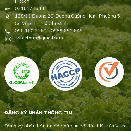
Hitech
0316174644
138/11 Đường 20, Dương Quảng Hàm, Phường 5,
Gò Vấp, TP. Hồ Chí Minh.
096 160 2160 - 0989 651 646
vitecfarm@gmail.com
ĐĂNG KÝ NHẬN THÔNG TIN
Đăng ký nhận bản tin để nhận ưu đãi đặc biệt của Vitec