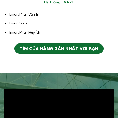
Hệ thống EMART
Emart Phan Văn Trị
Emart Sala
Emart Phan Huy Ích
TÌM CỬA HÀNG GẦN NHẤT VỚI BẠN