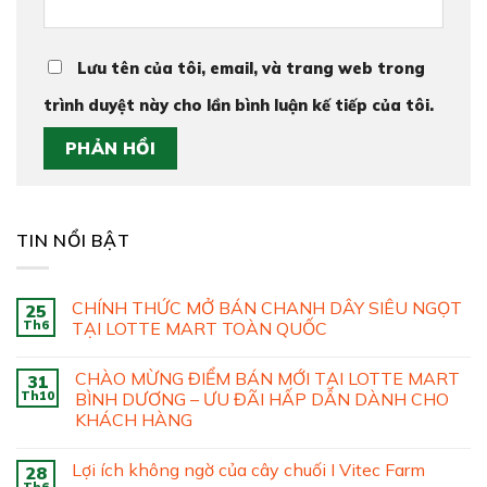
Lưu tên của tôi, email, và trang web trong
trình duyệt này cho lần bình luận kế tiếp của tôi.
TIN NỔI BẬT
CHÍNH THỨC MỞ BÁN CHANH DÂY SIÊU NGỌT
25
Th6
TẠI LOTTE MART TOÀN QUỐC
CHÀO MỪNG ĐIỂM BÁN MỚI TẠI LOTTE MART
31
Th10
BÌNH DƯƠNG – ƯU ĐÃI HẤP DẪN DÀNH CHO
KHÁCH HÀNG
Lợi ích không ngờ của cây chuối I Vitec Farm
28
Th6