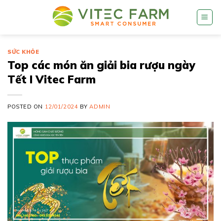
Skip
to
content
SỨC KHỎE
Top các món ăn giải bia rượu ngày
Tết I Vitec Farm
POSTED ON
12/01/2024
BY
ADMIN