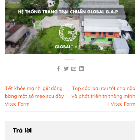
Tết khỏe mạnh, giữ dáng
Top các loại rau tốt cho não
bằng một số mẹo sau đây I
và phát triển trí thông minh
Vitec Farm
I Vitec Farm
Trả lời