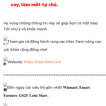
say, làm mất tự chủ.
Hy vọng những thông tin này sẽ giúp bạn có một mùa
Tết như ý và khỏe mạnh.
Tham gia và đồng hành cùng rau Vitec Farm nâng cao
sức khỏe cộng đồng nhé!
Website:
https://vitecfarm.com
===========================================
Đến ngay các siêu thị gần nhất 𝐖𝐢𝐧𝐦𝐚𝐫𝐭, 𝐄𝐦𝐚𝐫𝐭,
𝐅𝐚𝐫𝐦𝐞𝐫𝐬, 𝐆𝐒𝟐𝟓, 𝐋𝐨𝐭𝐭𝐞 𝐌𝐚𝐫𝐭…